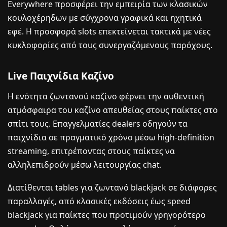
Everywhere προσφέρει την εμπειρία των κλασικών
κουλοχέρηδων με σύγχρονα γραφικά και ηχητικά
εφέ. Η προσφορά slots επεκτείνεται τακτικά με νέες
κυκλοφορίες από τους συνεργαζόμενους παρόχους.
Live Παιχνίδια Καζίνο
Η ενότητα ζωντανού καζίνο φέρνει την αυθεντική
ατμόσφαιρα του καζίνο απευθείας στους παίκτες στο
σπίτι τους. Επαγγελματίες dealers οδηγούν τα
παιχνίδια σε πραγματικό χρόνο μέσω high-definition
streaming, επιτρέποντας στους παίκτες να
αλληλεπιδρούν μέσω λειτουργίας chat.
Διατίθενται tables για ζωντανό blackjack σε διάφορες
παραλλαγές, από κλασικές εκδόσεις έως speed
blackjack για παίκτες που προτιμούν γρηγορότερο