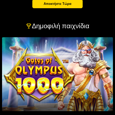
Αποκτήστε Τώρα
Δημοφιλή παιχνίδια