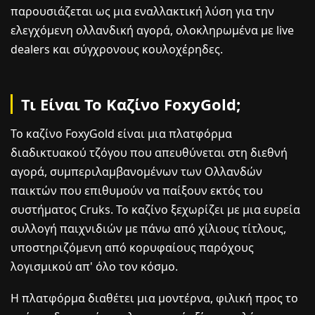
παρουσιάζεται ως μια εναλλακτική λύση για την
ελεγχόμενη ολλανδική αγορά, ολοκληρωμένα με live
dealers και σύγχρονους κουλοχέρηδες.
Τι Είναι Το Καζίνο FoxyGold;
Το καζίνο FoxyGold είναι μια πλατφόρμα
διαδικτυακού τζόγου που απευθύνεται στη διεθνή
αγορά, συμπεριλαμβανομένων των Ολλανδών
παικτών που επιθυμούν να παίξουν εκτός του
συστήματος Cruks. Το καζίνο ξεχωρίζει με μια ευρεία
συλλογή παιχνιδιών με πάνω από χίλιους τίτλους,
υποστηριζόμενη από κορυφαίους παρόχους
λογισμικού απ' όλο τον κόσμο.
Η πλατφόρμα διαθέτει μια μοντέρνα, φιλική προς το