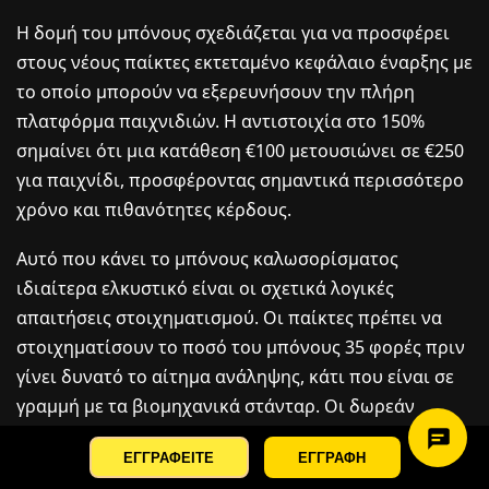
Η δομή του μπόνους σχεδιάζεται για να προσφέρει
στους νέους παίκτες εκτεταμένο κεφάλαιο έναρξης με
το οποίο μπορούν να εξερευνήσουν την πλήρη
πλατφόρμα παιχνιδιών. Η αντιστοιχία στο 150%
σημαίνει ότι μια κατάθεση €100 μετουσιώνει σε €250
για παιχνίδι, προσφέροντας σημαντικά περισσότερο
χρόνο και πιθανότητες κέρδους.
Αυτό που κάνει το μπόνους καλωσορίσματος
ιδιαίτερα ελκυστικό είναι οι σχετικά λογικές
απαιτήσεις στοιχηματισμού. Οι παίκτες πρέπει να
στοιχηματίσουν το ποσό του μπόνους 35 φορές πριν
γίνει δυνατό το αίτημα ανάληψης, κάτι που είναι σε
γραμμή με τα βιομηχανικά στάνταρ. Οι δωρεάν
περιστροφές δεν έχουν ξεχωριστές απαιτήσεις
ΕΓΓΡΑΦΕΙΤΕ
ΕΓΓΡΑΦΗ
στοιχηματισμού - τα κέρδη από αυτές πέφτουν υπό