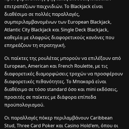
επιτραπέζιων παιχνιδιών. Το Blackjack είναι
διαθέσιμο σε πολλές παραλλαγές,
συμπεριλαμβανομένων των European Blackjack,
Atlantic City Blackjack και Single Deck Blackjack,
καθεμία με ελαφρώς διαφορετικούς κανόνες που
επηρεάζουν τη στρατηγική.
Οι παίκτες της ρουλέτας μπορούν να επιλέξουν από
European, American και French Roulette, με τις
διαφορετικές διαμορφώσεις τροχών να προσφέρουν
διαφορετικές πιθανότητες. Το Μπακαρά είναι
διαθέσιμο σε τόσο standard όσο και mini εκδόσεις,
προσιτές σε παίκτες με διάφορα επίπεδα
προϋπολογισμού.
Οι παραλλαγές πόκερ περιλαμβάνουν Caribbean
Stud, Three Card Poker και Casino Hold'em, όπου οι