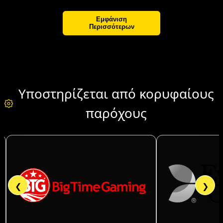
Εμφάνιση
Περισσότερων
Υποστηρίζεται από κορυφαίους
παρόχους
❮
❯