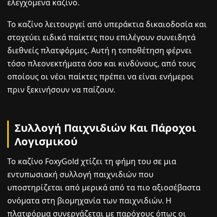
ελεγχόμενα καζίνο.
Το καζίνο λειτουργεί από υπεράκτια δικαιοδοσία και
στοχεύει ειδικά παίκτες που επιλέγουν συνειδητά
διεθνείς πλατφόρμες. Αυτή η τοποθέτηση φέρνει
τόσο πλεονεκτήματα όσο και κινδύνους, από τους
οποίους οι νέοι παίκτες πρέπει να είναι ενήμεροι
πριν ξεκινήσουν να παίζουν.
Συλλογή Παιχνιδιών Και Πάροχοι
Λογισμικού
Το καζίνο FoxyGold χτίζει τη φήμη του σε μια
εντυπωσιακή συλλογή παιχνιδιών που
υποστηρίζεται από μερικά από τα πιο αξιοσέβαστα
ονόματα στη βιομηχανία των παιχνιδιών. Η
πλατφόρμα συνεργάζεται με παρόχους όπως οι