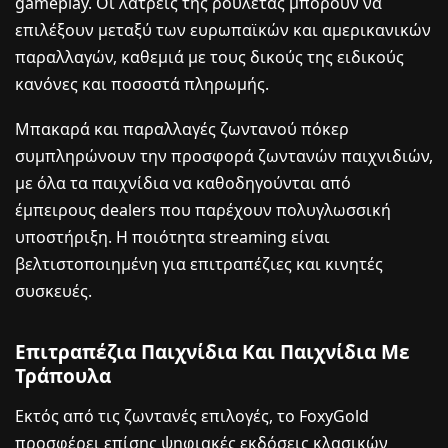
gameplay. Οι λάτρεις της ρουλέτας μπορούν να
επιλέξουν μεταξύ των ευρωπαϊκών και αμερικανικών
παραλλαγών, καθεμιά με τους δικούς της ειδικούς
κανόνες και ποσοστά πληρωμής.
Μπακαρά και παραλλαγές ζωντανού πόκερ
συμπληρώνουν την προσφορά ζωντανών παιχνιδιών,
με όλα τα παιχνίδια να καθοδηγούνται από
έμπειρους dealers που παρέχουν πολυγλωσσική
υποστήριξη. Η ποιότητα streaming είναι
βελτιστοποιημένη για επιτραπέζιες και κινητές
συσκευές.
Επιτραπέζια Παιχνίδια Και Παιχνίδια Με
Τράπουλα
Εκτός από τις ζωντανές επιλογές, το FoxyGold
προσφέρει επίσης ψηφιακές εκδόσεις κλασικών