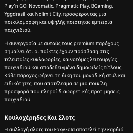
Play'n GO, Novomatic, Pragmatic Play, BGaming,
Yggdrasil και Nolimit City, προσφέροντας μια
ποικιλόμορφη και υψηλής ποιότητας εμπειρία
παιχνιδιού.
Η συνεργασία με αυτούς τους premium παρόχους
σημαίνει ότι οι παίκτες έχουν πρόσβαση στις
τελευταίες κυκλοφορίες, καινοτόμες λειτουργίες
παιχνιδιού και αποδεδειγμένα δημοφιλείς τίτλους.
Κάθε πάροχος φέρνει τη δική του μοναδική στυλ και
ειδικότητες, που αποτέλεσμα σε μια ποικίλη
προσφορά που πληροί διαφορετικές προτιμήσεις
παιχνιδιού.
Κουλοχέρηδες Και Σλοτς
Η συλλογή σλοτς του FoxyGold αποτελεί την καρδιά